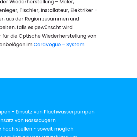
der Wiederherstellung – Maler,
leger, Tischler, Installateur, Elektriker -
men aus der Region zusammen und
beiten, falls es gewünscht wird
r für die Optische Wiederherstellung von
enbelägen im
CeraVogue – System
pen - Einsatz von Flachwasserpumpen
insatz von Nasssaugern
hoch stellen - soweit möglich