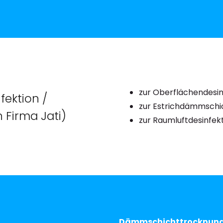
zur Oberflächendesin
fektion /
zur Estrichdämmschi
n Firma Jati)
zur Raumluftdesinfek
Dämmschichttrocknun