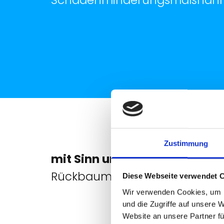
Schadenminderungsmaßnah
Zustimmung
mit Sinn und Verstand -
kontr
Rückbaumaßnahme / Demont
Diese Webseite verwendet 
Wir verwenden Cookies, um I
und die Zugriffe auf unsere 
Website an unsere Partner fü