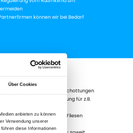
r Regulierung vom Raumklima um
vermeiden
artnerfirmen können wir bei Bedarf
Über Cookies
Abdeckmaßnahme / Folienabschottungen
ge MultiCut mit Staubabsaugung für z.B.
 Medien anbieten zu können
er - Oszillationssäge für z.B. Fliesen
hrer Verwendung unserer
uger mit Hepafilter
 führen diese Informationen
nahme von Belägen/Laminat - soweit