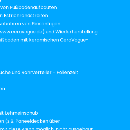
 von Fußbodenaufbauten
 Estrichrandstreifen
nbohren von Fliesenfugen
www.ceravogue.de) und Wiederherstellung
nfußboden mit keramischen CeraVogue-
che und Rohrverteiler - Folienzelt
ren
mit Lehmeinschub
 (z.B. Paneeldecken über
mit diese wenn möglich, nicht ausgebaut