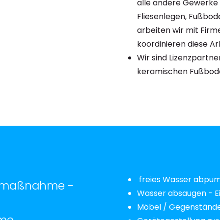
alle andere Gewerke 
Fliesenlegen, Fußboden
arbeiten wir mit Fir
koordinieren diese Ar
Wir sind Lizenzpartne
keramischen Fußbod
freies Wasser abpum
tmaßnahme -
Wasser absaugen - E
Möbel / Gegenstände 