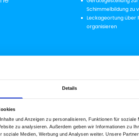
me
Gerätegestellung zu
Schimmelbildung zu 
Leckageortung über P
organisieren
Details
Staubschutz - und 
ollierte
Einsatz von Spezialsä
agearbeiten
Cookies
Fermacell + Rigips
nhalte und Anzeigen zu personalisieren, Funktionen für soziale
Einsatz Fein Multi Mast
Website zu analysieren. Außerdem geben wir Informationen zu I
Einsatz Sicherheitssa
r soziale Medien, Werbung und Analysen weiter. Unsere Partner
zerstörungsfreie Auf