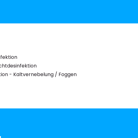
fektion
chtdesinfektion
tion - Kaltvernebelung / Foggen
g