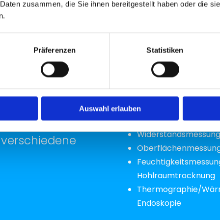
 Daten zusammen, die Sie ihnen bereitgestellt haben oder die s
möglich damit
n.
diese nach der Troc
Präferenzen
Statistiken
Auswahl erlauben
Widerstandsmessung
 verschiedene
Oberflächenmessung 
Feuchtigkeitsmessun
Hohlraumtrocknung
Thermographie/Wärm
Endoskopie