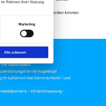
ie im Rahmen Ihrer Nutzung
knung wieder eingearbeitet werden können
Marketing
Alle zulassen
 mit Messnadeln
zerstörungsfrei mit Kugelkopf
g im Luftstrom bei Dämmschicht- und
ebildkamera - Infrarotmessung -