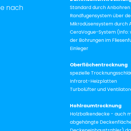
e nach
Standard durch Anbohren
Randfugensystem über den
Mikrodüsensystem durch A
CeraVogue-System (Info: 
der Bohrungen im Fliese
Einleger
Oberflächentrocknung
spezielle Trocknungsschläu
Infrarot-Heizplatten
Turbolüfter und Ventilato
Hohlraumtrocknung
Holzbalkendecke - auch 
abgehängte Deckenflächen
Deckeneinbaustrahler) da