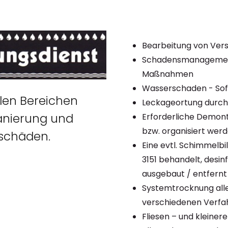
Bearbeitung von Ver
Schadensmanagement 
Maßnahmen
Wasserschaden - Sofo
llen Bereichen
Leckageortung durch
anierung und
Erforderliche Demon
bzw. organisiert wer
sschäden.
Eine evtl. Schimmelbi
3151 behandelt, desin
ausgebaut / entfernt
Systemtrocknung alle
verschiedenen Verfa
Fliesen – und kleiner