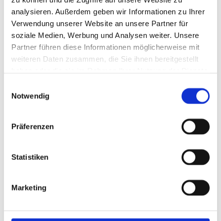
analysieren. Außerdem geben wir Informationen zu Ihrer
Verwendung unserer Website an unsere Partner für
soziale Medien, Werbung und Analysen weiter. Unsere
Partner führen diese Informationen möglicherweise mit
weiteren Daten zusammen, die Sie ihnen bereitgestellt
haben oder die sie im Rahmen Ihrer Nutzung der Dienste
gesammelt haben.
Einwilligungsauswahl
Notwendig
Der untere Wandbereich wird mit Sperrschlämme
abgedichtet.
Präferenzen
Statistiken
Marketing