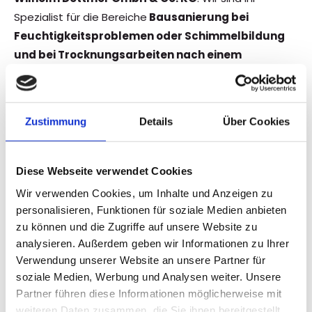
Spezialist für die Bereiche
Bausanierung bei
Feuchtigkeitsproblemen oder Schimmelbildung
und bei Trocknungsarbeiten nach einem
Wasserschaden
. Egal ob Wasserschäden, nasse
Wände, Mauer – und Reparaturarbeiten,
Fassadensanierungen oder Abdichtungsarbeiten. Wir
Zustimmung
Details
Über Cookies
helfen Ihnen Ihr Problem in die Hand zu nehmen.
Rufen Sie uns gerne an und vereinbaren Sie einen
Diese Webseite verwendet Cookies
Termin.
Wir verwenden Cookies, um Inhalte und Anzeigen zu
personalisieren, Funktionen für soziale Medien anbieten
zu können und die Zugriffe auf unsere Website zu
Kontakt aufnehmen
analysieren. Außerdem geben wir Informationen zu Ihrer
Verwendung unserer Website an unsere Partner für
soziale Medien, Werbung und Analysen weiter. Unsere
Partner führen diese Informationen möglicherweise mit
weiteren Daten zusammen, die Sie ihnen bereitgestellt